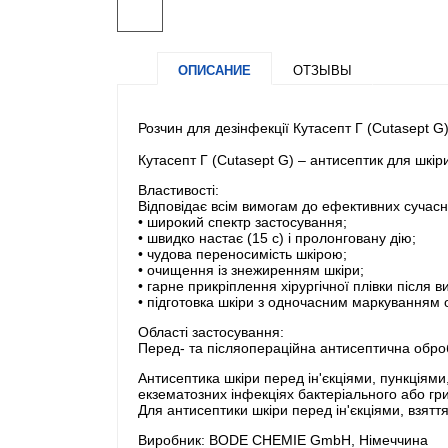
ОПИСАНИЕ
ОТЗЫВЫ
Розчин для дезінфекції Кутасепт Г (Cutasept G)
Кутасепт Г (Cutasept G) – антисептик для шкір
Властивості:
Відповідає всім вимогам до ефективних сучасн
• широкий спектр застосування;
• швидко настає (15 с) і пролонговану дію;
• чудова переносимість шкірою;
• очищення із знежиренням шкіри;
• гарне прикріплення хірургічної плівки після 
• підготовка шкіри з одночасним маркуванням 
Області застосування:
Перед- та післяопераційна антисептична оброб
Антисептика шкіри перед ін'єкціями, пункціями,
екзематозних інфекціях бактеріального або г
Для антисептики шкіри перед ін'єкціями, взяття
Виробник: BODE CHEMIE GmbH, Німеччина