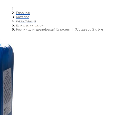
Главная
Каталог
Дезінфекція
Для рук та шкіри
Розчин для дезінфекції Кутасепт Г (Cutasept G), 5 л