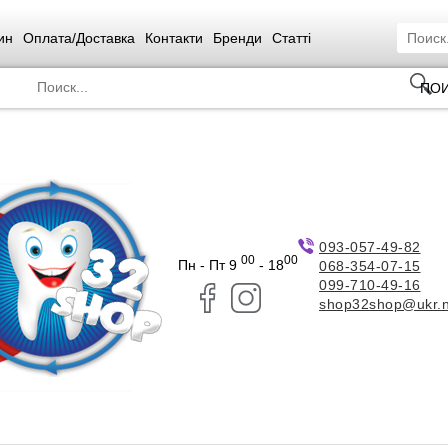
ин
Оплата/Доставка
Контакти
Бренди
Статті
ПО
093-057-49-82
00
00
Пн - Пт 9
- 18
068-354-07-15
099-710-49-16
shop32shop@ukr.n