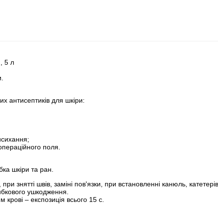
, 5 л
и.
их антисептиків для шкіри:
висихання;
операційного поля.
ка шкіри та ран.
 при знятті швів, заміні пов'язки, при встановленні канюль, катетері
рибкового ушкодження.
м крові – експозиція всього 15 с.