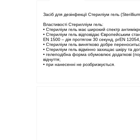
Засіб для дезінфекції Стериліум гель (Sterilliu
Властивості Стерилліум гель:
• Стериліум гель має широкий спектр антимікро
• Стериліум гель відповідає Європейським станд
EN 1500 – дія протягом 30 секунд, prEN 12054
• Стериліум гель винятково добре переноситьс
• Стериліум гель відмінно захищає шкіру та до
• гелеподібна форма обумовлює додаткові (порі
відчуття;
• при нанесенні не розбризкується.