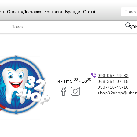
ин
Оплата/Доставка
Контакти
Бренди
Статті
ПО
093-057-49-82
00
00
Пн - Пт 9
- 18
068-354-07-15
099-710-49-16
shop32shop@ukr.n