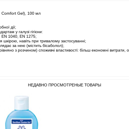
m Comfort Gel), 100 мл
бної дії;
артам у галузі гігієни:
, EN 1040, EN 1275;
я шкірою, навіть при тривалому застосуванні;
глядає за нею (містить бісаболол);
вняно з розчином) споживчі властивості: більш економні витрати, осо
НЕДАВНО ПРОСМОТРЕНЫЕ ТОВАРЫ