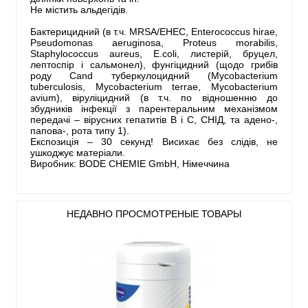
Не містить альдегідів.
Бактерицидний (в т.ч. MRSA/EHEC, Enterococcus hirae,
Pseudomonas aeruginosa, Proteus morabilis,
Staphylococcus aureus, E.coli, листерій, бруцел,
лептоспір і сальмонел), фунгіцидний (щодо грибів
роду Сand туберкулоцидний (Mycobacterium
tuberculosis, Mycobacterium terrae, Mycobacterium
avium), віруліцидний (в т.ч. по відношенню до
збудників інфекції з парентеральним механізмом
передачі – вірусних гепатитів В і С, СНІД, та адено-,
папова-, рота типу 1).
Експозиція – 30 секунд! Висихає без слідів, не
ушкоджує матеріали.
Виробник: BODE CHEMIE GmbH, Німеччина
НЕДАВНО ПРОСМОТРЕНЫЕ ТОВАРЫ