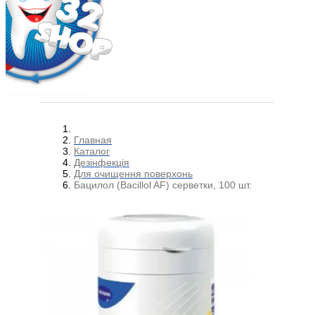
Главная
Каталог
Дезінфекція
Для очищення поверхонь
Бацилол (Bacillol AF) серветки, 100 шт.