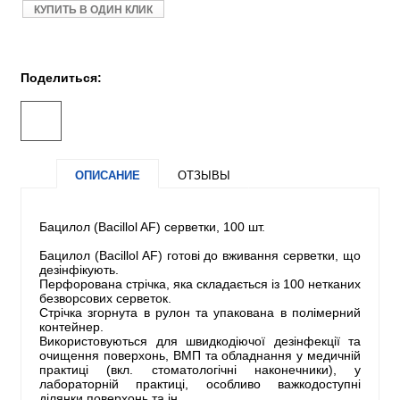
КУПИТЬ В ОДИН КЛИК
Поделиться:
ОПИСАНИЕ
ОТЗЫВЫ
Бацилол (Bacillol AF) серветки, 100 шт.
Бацилол (Bacillol AF) готові до вживання серветки, що
дезінфікують.
Перфорована стрічка, яка складається із 100 нетканих
безворсових серветок.
Стрічка згорнута в рулон та упакована в полімерний
контейнер.
Використовуються для швидкодіючої дезінфекції та
очищення поверхонь, ВМП та обладнання у медичній
практиці (вкл. стоматологічні наконечники), у
лабораторній практиці, особливо важкодоступні
ділянки поверхонь та ін.