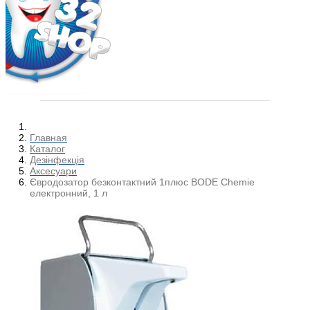
Главная
Каталог
Дезінфекція
Аксесуари
Євродозатор безконтактний 1плюс BODE Chemie
електронний, 1 л