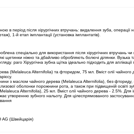
ю в період після хірургічних втручань: видалення зуба, операції н
таж), 1-й етап імплантації (установка імплантатів).
роблена спеціально для використання після хірургічних втручань чи
які щетинки ніжно та дбайливо обробляють болючі ділянки. Вузька т
ляду. paro Хірургічна зубна щітка ідеально підходить для аплікації
рева (Melaleuca Alternifolia) та фторидом, 75 мл. Вміст олії чайно
арієсу.
ни з маслом чайного дерева (Melaleuca Alternifolia), без фториду, 
лизової оболонки порожнини рота, а також при підвищеній освіті зу
Melaleuca Alternifolia), 25 мл. Вміст олії чайного дерева - 2.5%. Дл
ає утворенню зубного нальоту. Для цілеспрямованого застосуванн
ування
O AG (Швейцарія)