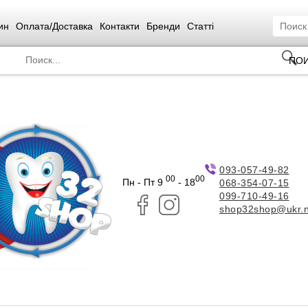
ин
Оплата/Доставка
Контакти
Бренди
Статті
ПО
093-057-49-82
00
00
Пн - Пт 9
- 18
068-354-07-15
099-710-49-16
shop32shop@ukr.n