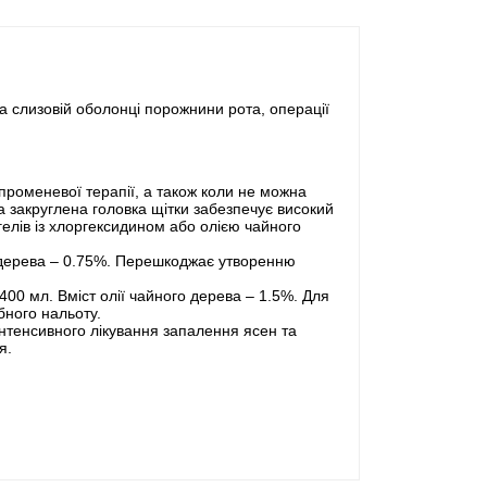
а слизовій оболонці порожнини рота, операції
 променевої терапії, а також коли не можна
а закруглена головка щітки забезпечує високий
 гелів із хлоргексидином або олією чайного
го дерева – 0.75%. Перешкоджає утворенню
400 мл. Вміст олії чайного дерева – 1.5%. Для
бного нальоту.
я інтенсивного лікування запалення ясен та
я.