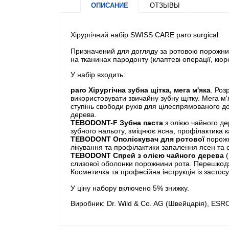
ОПИСАНИЕ
ОТЗЫВЫ
Хірургічний набір SWISS CARE paro surgical
Призначений для догляду за ротовою порожнино
на тканинах пародонту (клаптеві операції, кюре
У набір входить:
paro Хірургічна зубна щітка, мега м'яка
. Роз
використовувати звичайну зубну щітку. Мега м'
ступінь свободи рухів для цілеспрямованого дог
дерева.
TEBODONT-F Зубна паста
з олією чайного де
зубного нальоту, зміцнює ясна, профілактика к
TEBODONT Ополіскувач для ротової
порожни
лікування та профілактики запалення ясен та с
TEBODONT Спрей з олією чайного дерева
(
слизової оболонки порожнини рота. Перешкодж
Косметичка та професійна інструкція із застос
У ціну набору включено 5% знижку.
Виробник: Dr. Wild & Co. AG (Швейцарія), ESR