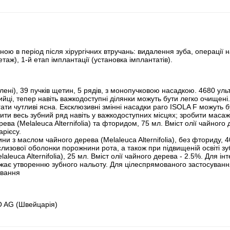
ю в період після хірургічних втручань: видалення зуба, операції н
таж), 1-й етап імплантації (установка імплантатів).
лені), 39 пучків щетин, 5 рядів, з монопучковою насадкою. 4680 ул
 шийці, тепер навіть важкодоступні ділянки можуть бути легко очищен
ігати чутливі ясна. Ексклюзивні змінні насадки paro ISOLA F можуть 
ти весь зубний ряд навіть у важкодоступних місцях; зробити масаж
рева (Melaleuca Alternifolia) та фторидом, 75 мл. Вміст олії чайно
арієсу.
и з маслом чайного дерева (Melaleuca Alternifolia), без фториду, 4
лизової оболонки порожнини рота, а також при підвищеній освіті зу
aleuca Alternifolia), 25 мл. Вміст олії чайного дерева - 2.5%. Для і
ає утворенню зубного нальоту. Для цілеспрямованого застосуванн
ування
O AG (Швейцарія)