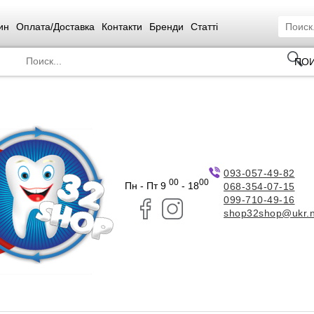
ин
Оплата/Доставка
Контакти
Бренди
Статті
ПО
093-057-49-82
00
00
Пн - Пт 9
- 18
068-354-07-15
099-710-49-16
shop32shop@ukr.n