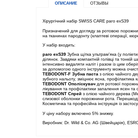
ОПИСАНИЕ
ОТЗЫВЫ
Хірургічний набір SWISS CARE paro exS39
Призначений для догляду за ротовою порожнино
на тканинах пародонту (клаптеві операції, кюре
У набір входить:
paro exS39
Зубна щітка ультрам'яка (у поліети
ділянок. Завдяки компактній голівці та тонкій
інтенсивно видаляти наліт і разом із цим обер
за допомогою одного інструменту можна очисти
TEBODONT-F Зубна паста
з олією чайного де
зубного нальоту, зміцнює ясна, профілактика к
TEBODONT Ополіскувач
для ротової порожнин
лікування та профілактики запалення ясен та с
TEBODONT Спрей
з олією чайного дерева (Mel
слизової оболонки порожнини рота. Перешкодж
Косметичка та професійна інструкція із застос
У ціну набору включено 5% знижку.
Виробник: Dr. Wild & Co. AG (Швейцарія), ESR