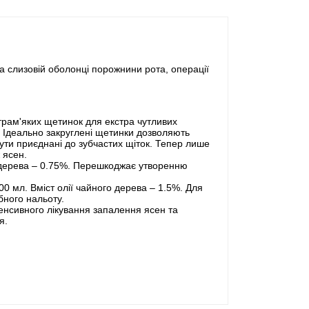
а слизовій оболонці порожнини рота, операції
ьтрам'яких щетинок для екстра чутливих
і. Ідеально закруглені щетинки дозволяють
бути приєднані до зубчастих щіток. Тепер лише
 ясен.
го дерева – 0.75%. Перешкоджає утворенню
00 мл. Вміст олії чайного дерева – 1.5%. Для
бного нальоту.
нтенсивного лікування запалення ясен та
я.