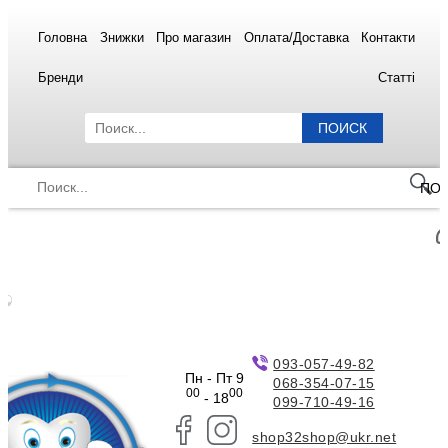
Головна
Знижки
Про магазин
Оплата/Доставка
Контакти
Бренди
Статті
ПОИСК
ПО
093-057-49-82
Пн - Пт 9
068-354-07-15
00
00
- 18
099-710-49-16
shop32shop@ukr.net