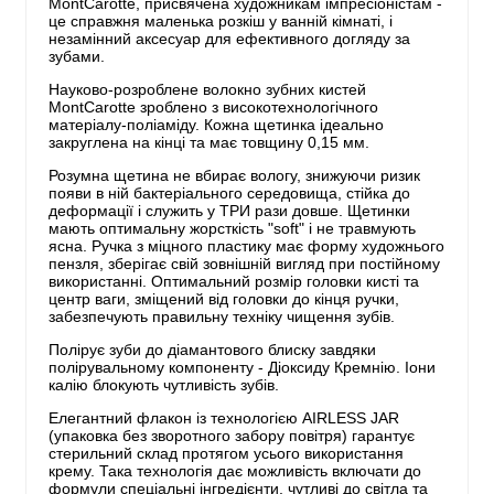
MontCarotte, присвячена художникам імпресіоністам -
це справжня маленька розкіш у ванній кімнаті, і
незамінний аксесуар для ефективного догляду за
зубами.
Науково-розроблене волокно зубних кистей
MontCarotte зроблено з високотехнологічного
матеріалу-поліаміду. Кожна щетинка ідеально
закруглена на кінці та має товщину 0,15 мм.
Розумна щетина не вбирає вологу, знижуючи ризик
появи в ній бактеріального середовища, стійка до
деформації і служить у ТРИ рази довше. Щетинки
мають оптимальну жорсткість "soft" і не травмують
ясна. Ручка з міцного пластику має форму художнього
пензля, зберігає свій зовнішній вигляд при постійному
використанні. Оптимальний розмір головки кисті та
центр ваги, зміщений від головки до кінця ручки,
забезпечують правильну техніку чищення зубів.
Полірує зуби до діамантового блиску завдяки
полірувальному компоненту - Діоксиду Кремнію. Іони
калію блокують чутливість зубів.
Елегантний флакон із технологією AIRLESS JAR
(упаковка без зворотного забору повітря) гарантує
стерильний склад протягом усього використання
крему. Така технологія дає можливість включати до
формули спеціальні інгредієнти, чутливі до світла та