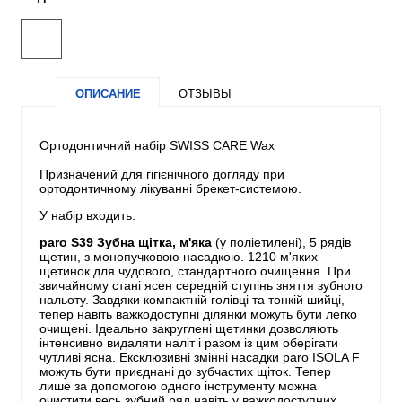
ОПИСАНИЕ
ОТЗЫВЫ
Ортодонтичний набір SWISS CARE Wax
Призначений для гігієнічного догляду при
ортодонтичному лікуванні брекет-системою.
У набір входить:
paro S39 Зубна щітка, м'яка
(у поліетилені), 5 рядів
щетин, з монопучковою насадкою. 1210 м'яких
щетинок для чудового, стандартного очищення. При
звичайному стані ясен середній ступінь зняття зубного
нальоту. Завдяки компактній голівці та тонкій шийці,
тепер навіть важкодоступні ділянки можуть бути легко
очищені. Ідеально закруглені щетинки дозволяють
інтенсивно видаляти наліт і разом із цим оберігати
чутливі ясна. Ексклюзивні змінні насадки paro ISOLA F
можуть бути приєднані до зубчастих щіток. Тепер
лише за допомогою одного інструменту можна
очистити весь зубний ряд навіть у важкодоступних