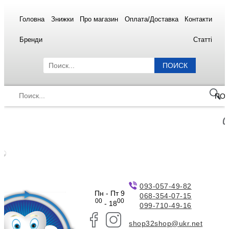
Головна
Знижки
Про магазин
Оплата/Доставка
Контакти
Бренди
Статті
ПОИСК
ПО
093-057-49-82
Пн - Пт 9
068-354-07-15
00
00
- 18
099-710-49-16
shop32shop@ukr.net