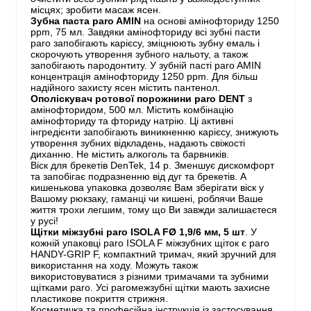
місцях; зробити масаж ясен.
Зубна паста paro AMIN
на основі амінофториду 1250
ppm, 75 мл. Завдяки амінофториду всі зубні пасти
paro запобігають карієсу, зміцнюють зубну емаль і
скорочують утворення зубного нальоту, а також
запобігають пародонтиту. У зубній пасті paro AMIN
концентрація амінофториду 1250 ppm. Для більш
надійного захисту ясен містить пантенол.
Ополіскувач ротової порожнини paro DENT
з
амінофторидом, 500 мл. Містить комбінацію
амінофториду та фториду натрію. Ці активні
інгредієнти запобігають виникненню карієсу, знижують
утворення зубних відкладень, надають свіжості
диханню. Не містить алкоголь та барвників.
Віск для брекетів DenTek, 14 р. Зменшує дискомфорт
та запобігає подразненню від дуг та брекетів. А
кишенькова упаковка дозволяє Вам зберігати віск у
Вашому рюкзаку, гаманці чи кишені, роблячи Ваше
життя трохи легшим, тому що Ви завжди залишаєтеся
у русі!
Щітки міжзубні paro ISOLA FØ 1,9/6 мм, 5 шт
. У
кожній упаковці paro ISOLA F міжзубних щіток є paro
HANDY-GRIP F, компактний тримач, який зручний для
використання на ходу. Можуть також
використовуватися з різними тримачами та зубними
щітками paro. Усі paroмежзубні щітки мають захисне
пластикове покриття стрижня.
Косметичка та професійна інструкція із застосування