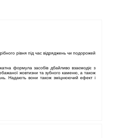
трібного рівня під час відряджень чи подорожей
ікатна формула засобів дбайливо взаємодіє з
небажаної жовтизни та зубного каменю, а також
вань. Надають вони також зміцнюючий ефект і