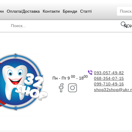
ин
Оплата/Доставка
Контакти
Бренди
Статті
ПО
093-057-49-82
00
00
Пн - Пт 9
- 18
068-354-07-15
099-710-49-16
shop32shop@ukr.n