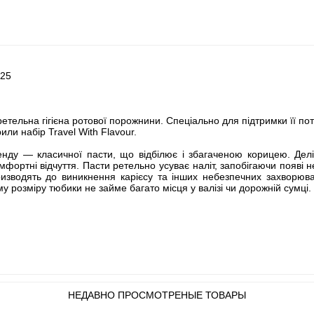
х25
ретельна гігієна ротової порожнини. Спеціально для підтримки її по
ли набір Travel With Flavour.
енду — класичної пасти, що відбілює і збагаченою корицею. Дел
фортні відчуття. Пасти ретельно усуває наліт, запобігаючи появі 
ризводять до виникнення карієсу та інших небезпечних захворю
 розміру тюбики не займе багато місця у валізі чи дорожній сумці.
НЕДАВНО ПРОСМОТРЕНЫЕ ТОВАРЫ