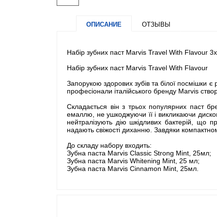
ОПИСАНИЕ
ОТЗЫВЫ
Набір зубних паст Marvis Travel With Flavour 3
Набір зубних паст Marvis Travel With Flavour
Запорукою здорових зубів та білої посмішки є 
професіонали італійського бренду Marvis створи
Складається він з трьох популярних паст бр
емаллю, не ушкоджуючи її і викликаючи диском
нейтралізують дію шкідливих бактерій, що п
надають свіжості диханню. Завдяки компактному
До складу набору входить:
Зубна паста Marvis Classic Strong Mint, 25мл;
Зубна паста Marvis Whitening Mint, 25 мл;
Зубна паста Marvis Cinnamon Mint, 25мл.