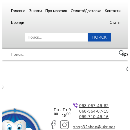
Головна
Знижки
Про магазин
Оплата/Доставка
Контакти
Бренди
Статті
ПОИСК
ПО
093-057-49-82
Пн - Пт 9
068-354-07-15
00
00
- 18
099-710-49-16
shop32shop@ukr.net