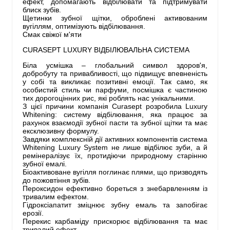
ефект, допомагають відбілювати та підтримувати
блиск зубів.
Щетинки зубної щітки, оброблені активованим
вугіллям, оптимізують відбілювання.
Смак свіжої м'яти
CURASEPT LUXURY ВІДБІЛЮВАЛЬНА СИСТЕМА
Біла усмішка – глобальний символ здоров'я,
добробуту та привабливості, що підвищує впевненість
у собі та викликає позитивні емоції. Так само, як
особистий стиль чи парфуми, посмішка є частиною
тих дорогоцінних рис, які роблять нас унікальними.
З цієї причини компанія Curasept розробила Luxury
Whitening: систему відбілювання, яка працює за
рахунок взаємодії зубної пасти та зубної щітки та має
ексклюзивну формулу.
Завдяки комплексній дії активних компонентів система
Whitening Luxury System не лише відбілює зуби, а й
ремінералізує їх, протидіючи природному старінню
зубної емалі.
Біоактивоване вугілля поглинає плями, що призводять
до пожовтіння зубів.
Пероксидон ефективно бореться з знебарвленням із
тривалим ефектом.
Гідроксіапатит зміцнює зубну емаль та запобігає
ерозії.
Перекис карбаміду прискорює відбілювання та має
тривалий ефект.