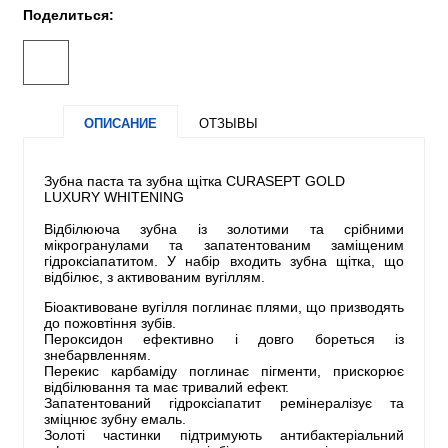
Поделиться:
ОПИСАНИЕ
ОТЗЫВЫ
Зубна паста та зубна щітка CURASEPT GOLD
LUXURY WHITENING
Відбілююча зубна із золотими та срібними
мікрогранулами та запатентованим заміщеним
гідроксіапатитом. У набір входить зубна щітка, що
відбілює, з активованим вугіллям.
Біоактивоване вугілля поглинає плями, що призводять
до пожовтіння зубів.
Пероксидон ефективно і довго бореться із
знебарвленням.
Перекис карбаміду поглинає пігменти, прискорює
відбілювання та має тривалий ефект.
Запатентований гідроксіапатит ремінералізує та
зміцнює зубну емаль.
Золоті частинки підтримують антибактеріальний